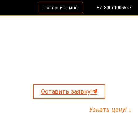
Позвоните мне
+7 (800) 1005647
Сертификат СТ-1 для
Узбекистана
Для любых грузов и регионов Российской
Федерации
Оставить заявку!
Узнать цену! ↓
Поможем пройти экспертизу ТПП.
Подготовка и полное сопровождение до