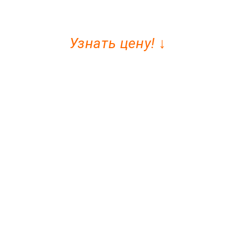
Узнать цену! ↓
я сертификата.
и их 100% подлинность!