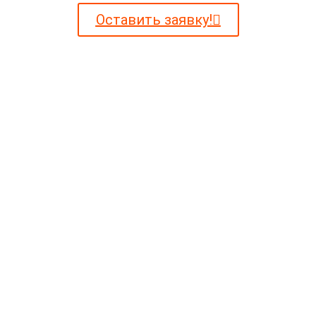
Оставить заявку!
Поможем пройти экспертизу ТПП.
полное сопровождение до получени
ние документов в указанный срок 